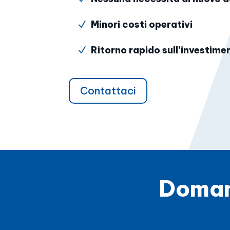
Minori costi operativi
N
Ritorno rapido sull’investime
N
Contattaci
Domand