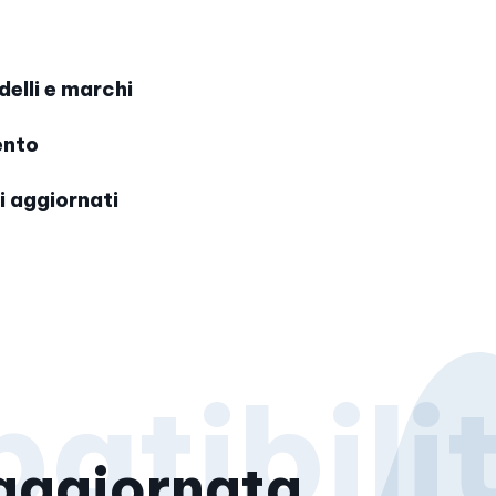
elli e marchi
ento
i aggiornati
aggiornata,