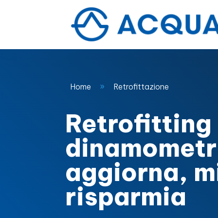
Home
Retrofittazione
9
Retrofitting
dinamometr
aggiorna, mi
risparmia