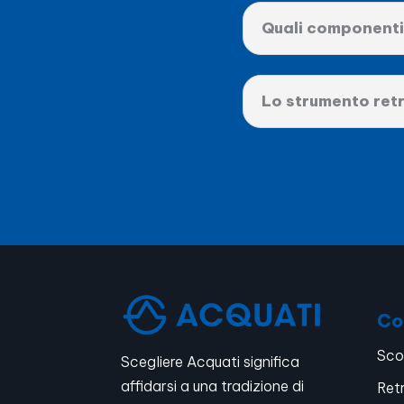
Quali componenti 
Lo strumento retr
Co
Sco
Scegliere Acquati significa
affidarsi a una tradizione di
Ret