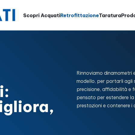
Scopri Acquati
Retrofittazione
Taratura
Prodo
Rinnoviamo dinamometri ele
modello, per portarli agli 
i:
precisione, affidabilità e
pensato per estendere la vi
gliora,
prestazioni e contenere i