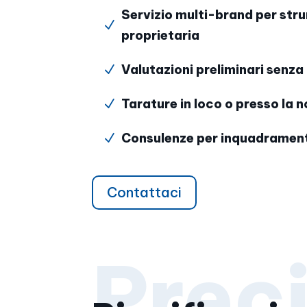
Servizio multi-brand per st
N
proprietaria
Valutazioni preliminari senz
N
Tarature in loco o presso la 
N
Consulenze per inquadramen
N
Contattaci