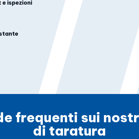
 e ispezioni
a
ostante
 frequenti sui nostri
di taratura