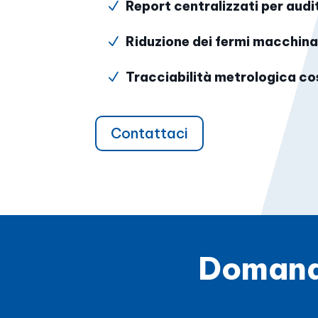
Report centralizzati per audit
N
Riduzione dei fermi macchin
N
Tracciabilità metrologica c
N
Contattaci
Domande