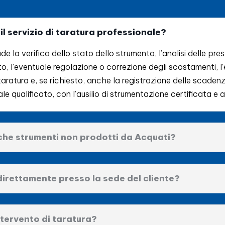
 servizio di taratura professionale?
lude la verifica dello stato dello strumento, l’analisi delle pre
to, l’eventuale regolazione o correzione degli scostamenti, l
aratura e, se richiesto, anche la registrazione delle scadenz
 qualificato, con l’ausilio di strumentazione certificata e 
che strumenti non prodotti da Acquati?
direttamente presso la sede del cliente?
tervento di taratura?