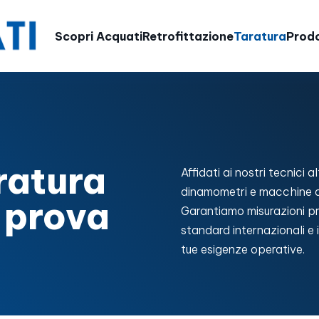
Scopri Acquati
Retrofittazione
Taratura
Prodo
aratura
Affidati ai nostri tecnici a
dinamometri e macchine di
 prova
Garantiamo misurazioni p
standard internazionali e 
tue esigenze operative.