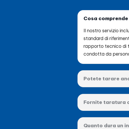
Cosa comprende il
Il nostro servizio inc
standard di riferimen
rapporto tecnico di t
condotta da personale
Potete tarare an
Fornite taratura 
Quanto dura un in