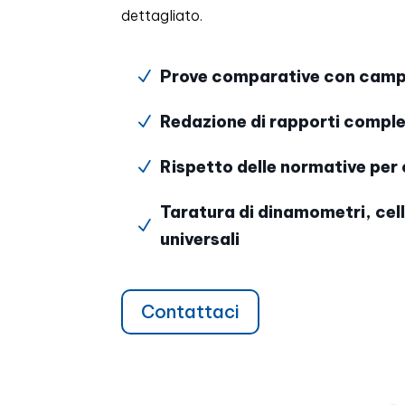
dettagliato.
Prove comparative con campi
N
Redazione di rapporti complet
N
Rispetto delle normative per 
N
Taratura di dinamometri, cel
N
universali
Contattaci