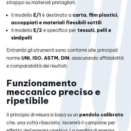
strappo su materiali pretagliati.
Il modello
E/1
è destinato a
carta, film plastici,
accoppiati e materiali flessibili sottili
Il modello
E/2
è specifico per
tessuti, pelli e
similpelli
Entrambi gli strumenti sono conformi alle principali
norme
UNI, ISO, ASTM, DIN
, assicurando affidabilità
e comparabilità dei risultati.
Funzionamento
meccanico preciso e
ripetibile
Il principio di misura si basa su un
pendolo calibrato
che, una volta rilasciato, lacererà il campione per
effetto dell’energia cinetica. La perdita di energia